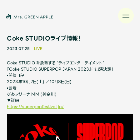
Coke STUDIOライブ情報！
2023.07.28
LIVE
News
Coke STUDIO を象徴する "ライブエンターテイメント"
『Coke STUDIO SUPERPOP JAPAN 2023』に出演決定！
Schedule
▪️開催日程
2023年10月7日(土) ／10月8日(日)
▪️会場
Profile
ぴあアリーナ MM (神奈川)
▼詳細
Discography
https://superpopfestival.jp/
Video