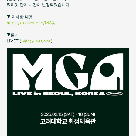
JAM’S Draw
※티켓 판매 시간이 변경되었습니다.
▼ 자세한 내용
https://to.livet.one/MGA
Mrs.
MOVIE
▼문의
LIVET (
with@livet.one
)
Mrs.
REPORT
Mrs.
GALLERY
Wallpaper
Archive
Request
Mrs. MOMENT
JAM’S Letter
JAM’S Live