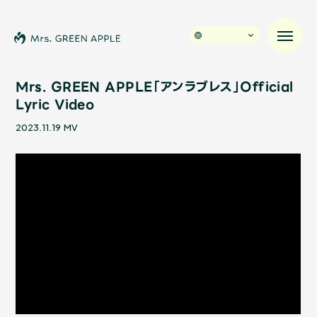
Mrs. GREEN APPLE「アンラブレス」Official
Lyric Video
News
2023.11.19
MV
Schedule
Profile
Discography
Video