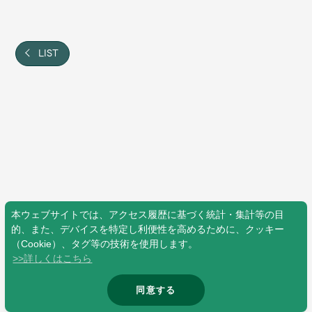
Shop
OFFICIAL STORE
UNIVERSAL MUSIC STORE
LIST
本ウェブサイトでは、アクセス履歴に基づく統計・集計等の目
的、また、デバイスを特定し利便性を高めるために、クッキー
（Cookie）、タグ等の技術を使用します。
>>詳しくはこちら
新規入会
LOGIN
同意する
© Mrs. GREEN APPLE All Rights Reserved.