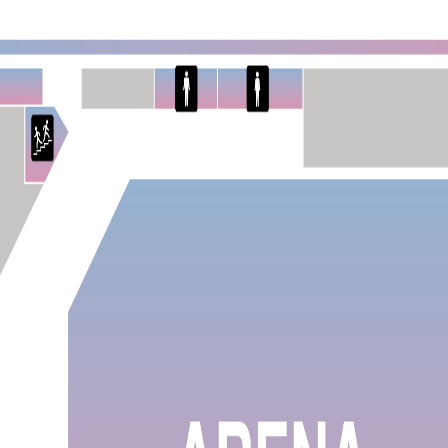
Mrs.
MOVIE
Wallpaper
Archiv
JAM’S Letter
JAM’S L