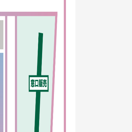
Mrs.
REPORT
Mrs.
GALLERY
e
Request
Mrs. MOMENT
ive
Faq
MGA App