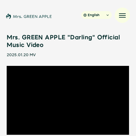
English
Mrs. GREEN APPLE "Darling" Official
Music Video
News
2025.01.20
MV
Schedule
Profile
Discography
Video