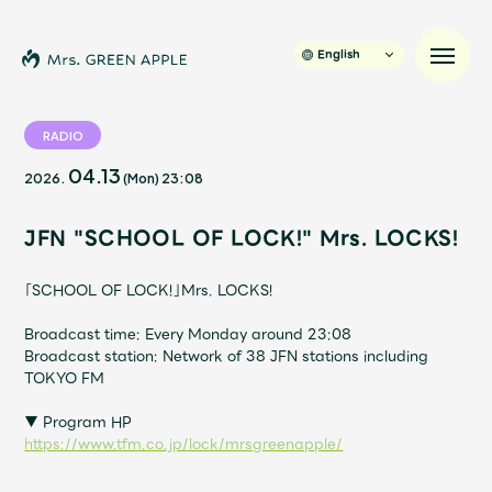
English
RADIO
04.13
2026.
(Mon)
23:08
News
JFN "SCHOOL OF LOCK!" Mrs. LOCKS!
Schedule
「SCHOOL OF LOCK!」Mrs. LOCKS!
Profile
Broadcast time: Every Monday around 23:08
Broadcast station: Network of 38 JFN stations including
Discography
TOKYO FM
▼ Program HP
Video
https://www.tfm.co.jp/lock/mrsgreenapple/