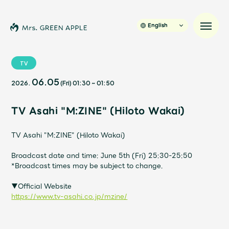
English
TV
06.05
2026.
(Fri)
01:30
~
01:50
News
TV Asahi "M:ZINE" (Hiloto Wakai)
Schedule
TV Asahi "M:ZINE" (Hiloto Wakai)
Profile
Broadcast date and time: June 5th (Fri) 25:30-25:50
*Broadcast times may be subject to change.
Discography
▼Official Website
https://www.tv-asahi.co.jp/mzine/
Video