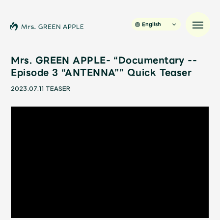
English
Mrs. GREEN APPLE- “Documentary --
Episode 3 “ANTENNA”” Quick Teaser
News
2023.07.11
TEASER
Schedule
Profile
Discography
Video