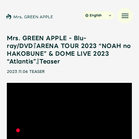
English
Mrs. GREEN APPLE - Blu-
ray/DVD『ARENA TOUR 2023 “NOAH no
HAKOBUNE” & DOME LIVE 2023
News
“Atlantis”』Teaser
Schedule
2023.11.06
TEASER
Profile
Discography
Video