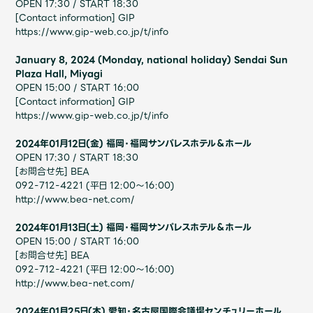
OPEN 17:30 / START 18:30
JAM’S Draw
[Contact information] GIP
https://www.gip-web.co.jp/t/info
January 8, 2024 (Monday, national holiday) Sendai Sun
Mrs.
MOVIE
Plaza Hall, Miyagi
OPEN 15:00 / START 16:00
[Contact information] GIP
Mrs.
REPORT
https://www.gip-web.co.jp/t/info
2024年01月12日(金) ​福岡・福岡サンパレスホテル＆ホール
OPEN 17:30 / START 18:30
Mrs.
GALLERY
[お問合せ先] BEA
092-712-4221 (平日 12:00〜16:00)
http://www.bea-net.com/
Wallpaper
Archive
2024年01月13日(土) ​福岡・福岡サンパレスホテル＆ホール
OPEN 15:00 / START 16:00
Request
Mrs. MOMENT
[お問合せ先] BEA
092-712-4221 (平日 12:00〜16:00)
JAM’S Letter
JAM’S Live
http://www.bea-net.com/
2024年01月25日(木) ​愛知・名古屋国際会議場センチュリーホール