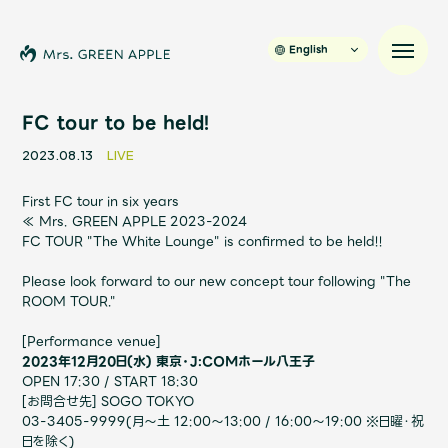
English
FC tour to be held!
2023.08.13
LIVE
News
First FC tour in six years
≪ Mrs. GREEN APPLE 2023-2024
Schedule
FC TOUR "The White Lounge" is confirmed to be held!!
Please look forward to our new concept tour following "The
Profile
ROOM TOUR."
Discography
[Performance venue]
2023年12月20日(水) ​東京・J:COMホール八王子
OPEN 17:30 / START 18:30
Video
[お問合せ先] SOGO TOKYO
03-3405-9999(月～土 12:00～13:00 / 16:00～19:00 ※日曜・祝
日を除く)