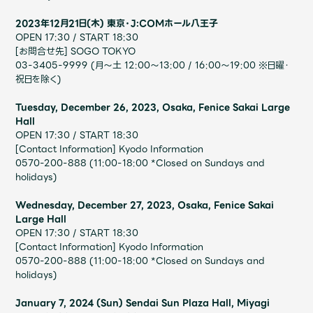
Shop
OFFICIAL STORE
2023年12月21日(木) ​東京・J:COMホール八王子
OPEN 17:30 / START 18:30
UNIVERSAL MUSIC STORE
[お問合せ先] SOGO TOKYO
03-3405-9999 (月～土 12:00～13:00 / 16:00～19:00 ※日曜・
祝日を除く)
Tuesday, December 26, 2023, Osaka, Fenice Sakai Large
Hall
OPEN 17:30 / START 18:30
[Contact Information] Kyodo Information
0570-200-888 (11:00-18:00 *Closed on Sundays and
holidays)
Wednesday, December 27, 2023, Osaka, Fenice Sakai
Large Hall
OPEN 17:30 / START 18:30
[Contact Information] Kyodo Information
0570-200-888 (11:00-18:00 *Closed on Sundays and
新規入会
LOGIN
holidays)
January 7, 2024 (Sun) Sendai Sun Plaza Hall, Miyagi