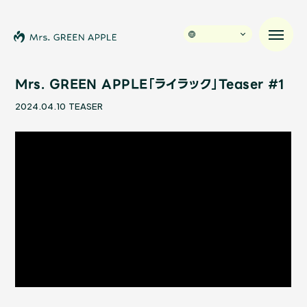
Mrs. GREEN APPLE「ライラック」Teaser #1
2024.04.10
TEASER
News
Schedule
Profile
Discography
Video