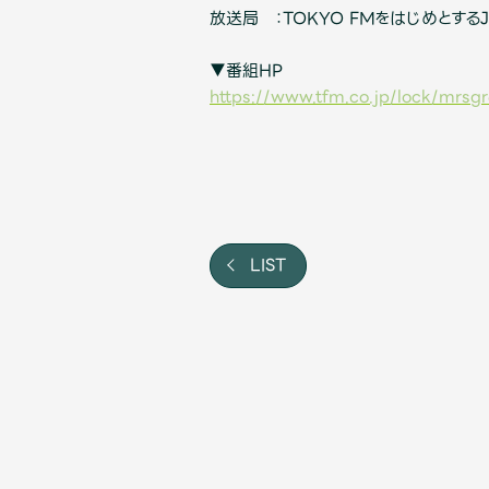
放送局 ：TOKYO FMをはじめとするJ
Shop
▼番組HP
https://www.tfm.co.jp/lock/mrsg
OFFICIAL STORE
UNIVERSAL MUSIC STORE
LIST