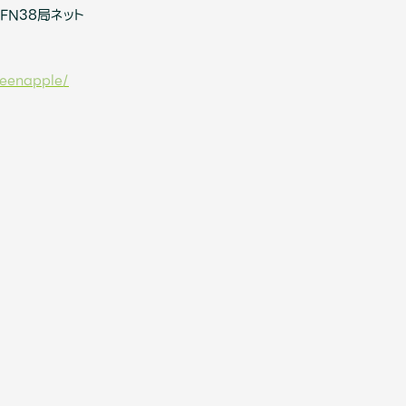
FN38局ネット
Mrs.
MOVIE
reenapple/
Wallpaper
Archiv
JAM’S Letter
JAM’S L