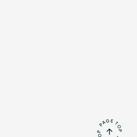
Mrs.
REPORT
Mrs.
GALLERY
e
Request
Mrs. MOMENT
ive
Faq
MGA App