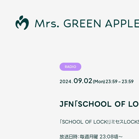
News
RADIO
09.02
2024.
(Mon)
23:59
~
23:59
Schedule
Profile
JFN「SCHOOL OF L
Discography
「SCHOOL OF LOCK!」ミセスLOCKS
放送日時：毎週月曜 23:08頃〜
Video