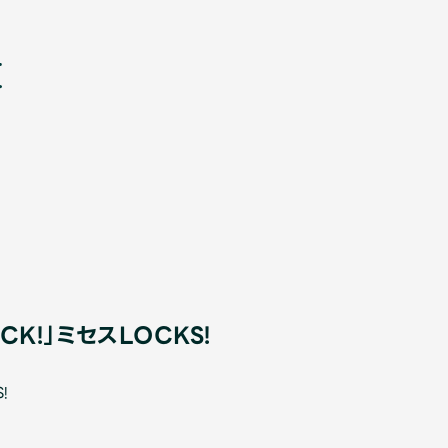
新
OCK!」ミセスLOCKS!
!