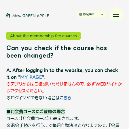
English
About the membership fee courses
Can you check if the course has
News
been changed?
Schedule
A. After logging in to the website, you can check
it on "
MY PAGE
".
Profile
※アプリからはご確認いただけませんので、必ずWEBサイトか
らアクセスください。
※ログインができない場合は
こちら
Discography
■月会費コースにご登録の場合
Video
コース：【月会費コース】と表示されます。
※退会手続きを行うまで毎月自動決済となりますので、【会員