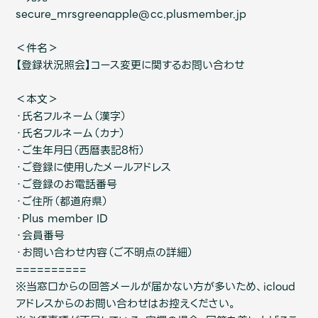
JAM’S Draw
secure_mrsgreenapple@cc.plusmember.jp
＜件名＞
【登録状況照会】コース変更に関するお問い合わせ
Mrs.
MOVIE
＜本文＞
・氏名フルネーム（漢字）
Mrs.
REPORT
・氏名フルネーム（カナ）
・ご生年月日（西暦表記8桁）
Mrs.
GALLERY
・ご登録に使用したメールアドレス
・ご登録のお電話番号
・ご住所（都道府県）
Wallpaper
Archive
・Plus member ID
・会員番号
Request
Mrs. MOMENT
・お問い合わせ内容（ご不明点の詳細）
==========
JAM’S Letter
JAM’S Live
※当窓口からの回答メールが届かない方が多いため、icloud
アドレスからのお問い合わせはお控えください。