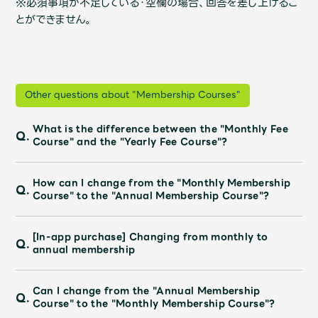
※必須事項が不足している・空欄の場合、回答を差し上げるこ
Faq
MGA App
とができません。
Other questions about "Membership Courses"
What is the difference between the "Monthly Fee
Q.
Course" and the "Yearly Fee Course"?
How can I change from the "Monthly Membership
Q.
Course" to the "Annual Membership Course"?
[In-app purchase] Changing from monthly to
Q.
annual membership
Can I change from the "Annual Membership
Q.
Course" to the "Monthly Membership Course"?