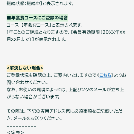
Shop
継続状態：継続中】と表示されます。
OFFICIAL STORE
■年会費コースにご登録の場合
UNIVERSAL MUSIC STORE
コース：【年会費コース】と表示されます。
1年ごとのご継続となりますので、【会員有効期限（20XX年XX
月XX日まで）】が表示されます。
<解決しない場合>
ご登録状況を確認の上、ご案内いたしますので《
こちら
》よりお
問い合わせください。
なお、お使いの環境によっては、上記リンクのメールが立ち上
がらない場合がございます。
その際は、下記の専用アドレス宛に必須事項をご記載いただ
新規入会
LOGIN
き、メールをお送りください。
==========
＜宛先＞